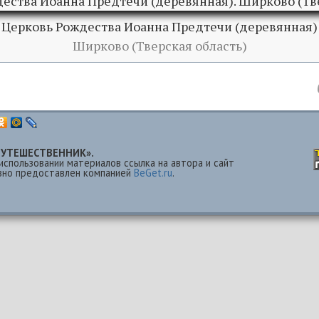
Церковь Рождества Иоанна Предтечи (деревянная)
Ширково (Тверская область)
 «ПУТЕШЕСТВЕННИК».
использовании материалов ссылка на автора и сайт
езно предоставлен компанией
BeGet.ru
.