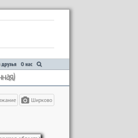
 друзья
О нас
нная)
ржание
Ширково