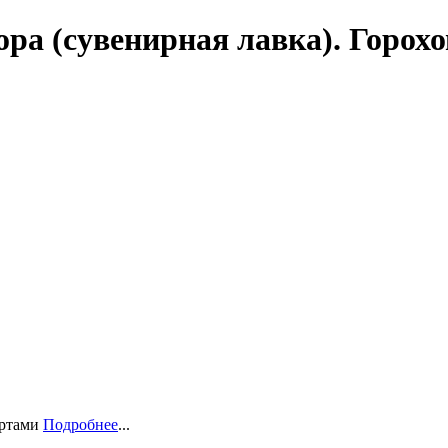
ра (сувенирная лавка). Горох
ортами
Подробнее
...