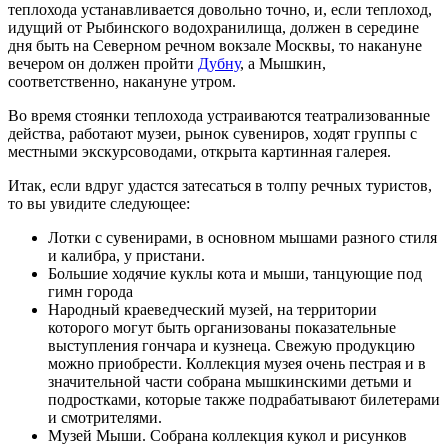
теплохода устанавливается довольно точно, и, если теплоход,
идущий от Рыбинского водохранилища, должен в середине
дня быть на Северном речном вокзале Москвы, то накануне
вечером он должен пройти
Дубну
, а Мышкин,
соответственно, накануне утром.
Во время стоянки теплохода устраиваются театрализованные
действа, работают музеи, рынок сувениров, ходят группы с
местными экскурсоводами, открыта картинная галерея.
Итак, если вдруг удастся затесаться в толпу речных туристов,
то вы увидите следующее:
Лотки с сувенирами, в основном мышами разного стиля
и калибра, у пристани.
Большие ходячие куклы кота и мыши, танцующие под
гимн города
Народный краеведческий музей, на территории
которого могут быть организованы показательные
выступления гончара и кузнеца. Свежую продукцию
можно приобрести. Коллекция музея очень пестрая и в
значительной части собрана мышкинскими детьми и
подростками, которые также подрабатывают билетерами
и смотрителями.
Музей Мыши. Собрана коллекция кукол и рисунков