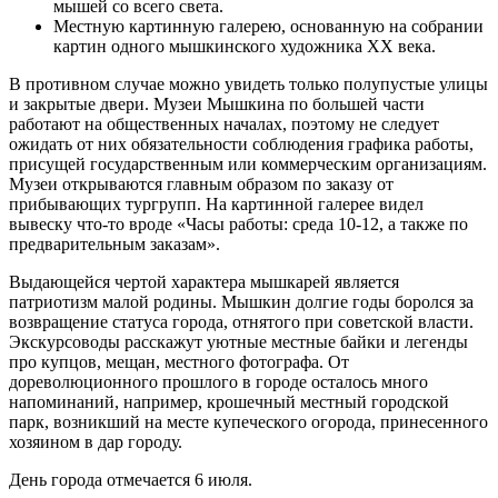
мышей со всего света.
Местную картинную галерею, основанную на собрании
картин одного мышкинского художника XX века.
В противном случае можно увидеть только полупустые улицы
и закрытые двери. Музеи Мышкина по большей части
работают на общественных началах, поэтому не следует
ожидать от них обязательности соблюдения графика работы,
присущей государственным или коммерческим организациям.
Музеи открываются главным образом по заказу от
прибывающих тургрупп. На картинной галерее видел
вывеску что-то вроде «Часы работы: среда 10-12, а также по
предварительным заказам».
Выдающейся чертой характера мышкарей является
патриотизм малой родины. Мышкин долгие годы боролся за
возвращение статуса города, отнятого при советской власти.
Экскурсоводы расскажут уютные местные байки и легенды
про купцов, мещан, местного фотографа. От
дореволюционного прошлого в городе осталось много
напоминаний, например, крошечный местный городской
парк, возникший на месте купеческого огорода, принесенного
хозяином в дар городу.
День города отмечается 6 июля.