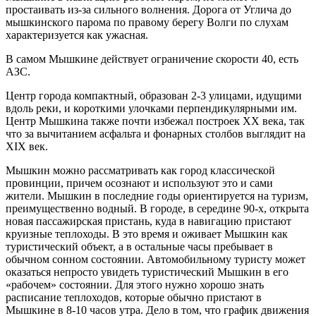
простаивать из-за сильного волнения. Дорога от Углича до
мышкинского парома по правому берегу Волги по слухам
характеризуется как ужасная.
В самом Мышкине действует ограничение скорости 40, есть
АЗС.
Центр города компактный, образован 2-3 улицами, идущими
вдоль реки, и короткими улочками перпендикулярными им.
Центр Мышкина также почти избежал построек XX века, так
что за вычитанием асфальта и фонарных столбов выглядит на
XIX век.
Мышкин можно рассматривать как город классической
провинции, причем осознают и используют это и сами
жители. Мышкин в последние годы ориентируется на туризм,
преимущественно водный. В городе, в середине 90-х, открыта
новая пассажирская пристань, куда в навигацию пристают
круизные теплоходы. В это время и оживает Мышкин как
туристический объект, а в остальные часы пребывает в
обычном сонном состоянии. Автомобильному туристу может
оказаться непросто увидеть туристический Мышкин в его
«рабочем» состоянии. Для этого нужно хорошо знать
расписание теплоходов, которые обычно пристают в
Мышкине в 8-10 часов утра. Дело в том, что график движения