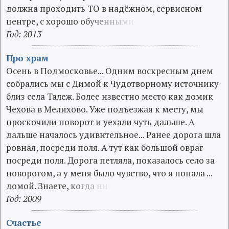
должна проходить ТО в надёжном, сервисном
центре, с хорошо о
б
у
ч
е
н
н
ы
м
и
Год: 2013
Про храм
Осень в Подмосковье... Одним воскресным днем
собрались мы с Димой к Чудотворному источнику
близ села Талеж. Более известно место как домик
Чехова в Мелихово. Уже подъезжая к месту, мы
проскочили поворот и уехали чуть дальше. А
дальше началось удивительное... Ранее дорога шла
ровная, посреди поля. А тут как большой овраг
посреди поля. Дорога петляла, показалось село за
поворотом, а у меня было чувство, что я попала ...
домой. Знаете,
к
о
г
д
а
н
и
Год: 2009
Счастье