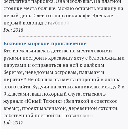
бесплатная парковка. Она небольшая. На платной
стоянке места больше. Можно оставить машину на
целый день. Слева от парковки кафе. Здесь же
первый водопад с
г
л
у
б
о
к
о
й
Год: 2018
Большое морское приключение
Кто из мальчишек в детстве не мечтал своими
руками построить красавицу яхту с белоснежными
парусами и отправиться на ней к далёким
берегам, неведомым островам, пальмам и
пиратам? Не обошла эта мечта стороной и автора
этого сайта. Будучи на летних каникулах между 8 и
9 классами, ваш покорный слуга, отыскал в
журнале «Юный Техник» (был такой в советское
время), проект маленькой, деревянной яхточки,
собственной постройки. Поз
в
а
л
с
в
о
и
х
Год: 2017