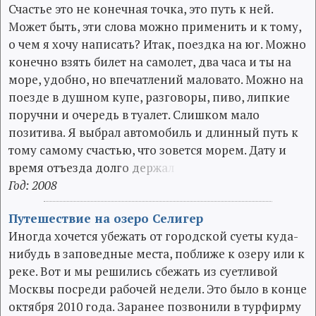
Счастье это не конечная точка, это путь к ней.
Может быть, эти слова можно применить и к тому,
о чем я хочу написать? Итак, поездка на юг. Можно
конечно взять билет на самолет, два часа и ты на
море, удобно, но впечатлений маловато. Можно на
поезде в душном купе, разговоры, пиво, липкие
поручни и очередь в туалет. Слишком мало
позитива. Я выбрал автомобиль и длинный путь к
тому самому счастью, что зовется морем. Дату и
время отъезда дол
г
о
д
е
р
ж
а
л
Год: 2008
Путешествие на озеро Селигер
Иногда хочется убежать от городской суеты куда-
нибудь в заповедные места, поближе к озеру или к
реке. Вот и мы решились сбежать из суетливой
Москвы посреди рабочей недели. Это было в конце
октября 2010 года. Заранее позвонили в турфирму