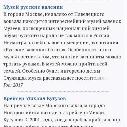
Музей русские валенки
В городе Москве, недалеко от Павелецкого
вокзала находится интереснейший музей валенок.
Музеев, посвященных национальной зимней
обуви русского народа не так много в России.
Несмотря на небольшое помещение, экспозиция
«Русские валенки» богатая. Особенность этого
музея состоит в том, что многие экспонаты можно
трогать руками. В музей можно прийти всей
семьей. Особенно будет интересно детям.
Служащая музея рассказывает посе
т
и
т
е
л
я
м
о
Год: 2017
Крейсер Михаил Кутузов
На причале возле Морского вокзала города
Новороссийска находится крейсер «Михаил
Кутузов». С 2001 года, когда корабль прибыл в порт
Новороссийска, он является филиалом