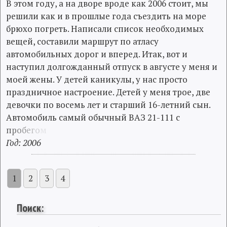
В этом году, а на дворе вроде как 2006 стоит, мы
решили как и в прошлые года съездить на море
брюхо погреть. Написали список необходимых
вещей, составили маршрут по атласу
автомобильных дорог и вперед. Итак, вот и
наступил долгожданный отпуск в августе у меня и
моей жены. У детей каникулы, у нас просто
праздничное настроение. Детей у меня трое, две
девочки по восемь лет и старший 16-летний сын.
Автомобиль самый обычный ВАЗ 21-111 с
п
р
о
б
е
г
о
м
Год: 2006
1
2
3
4
Поиск: