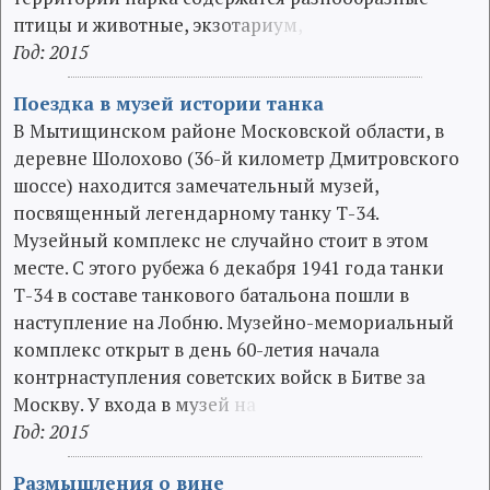
птицы и животные, эк
з
о
т
а
р
и
у
м
,
Год: 2015
Поездка в музей истории танка
В Мытищинском районе Московской области, в
деревне Шолохово (36-й километр Дмитровского
шоссе) находится замечательный музей,
посвященный легендарному танку Т-34.
Музейный комплекс не случайно стоит в этом
месте. С этого рубежа 6 декабря 1941 года танки
Т-34 в составе танкового батальона пошли в
наступление на Лобню. Музейно-мемориальный
комплекс открыт в день 60-летия начала
контрнаступления советских войск в Битве за
Москву. У входа в
м
у
з
е
й
н
а
Год: 2015
Размышления о вине