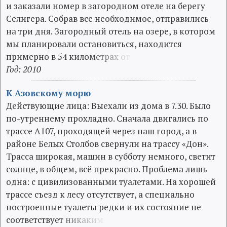
и заказали номер в загородном отеле на берегу
Селигера. Собрав все необходимое, отправились
на три дня. Загородный отель на озере, в котором
мы планировали остановиться, находится
примерно в 54 кило
м
е
т
р
а
х
о
т
Год: 2010
К Азовскому морю
Действующие лица: Выехали из дома в 7.30. Было
по-утреннему прохладно. Сначала двигались по
трассе А107, проходящей через наш город, а в
районе Белых Столбов свернули на трассу «Дон».
Трасса широкая, машин в субботу немного, светит
солнце, в общем, всё прекрасно. Проблема лишь
одна: с цивилизованными туалетами. На хорошей
трассе съезд к лесу отсутствует, а специально
построенные туалеты редки и их состояние не
соответствуе
т
н
и
к
а
к
и
м