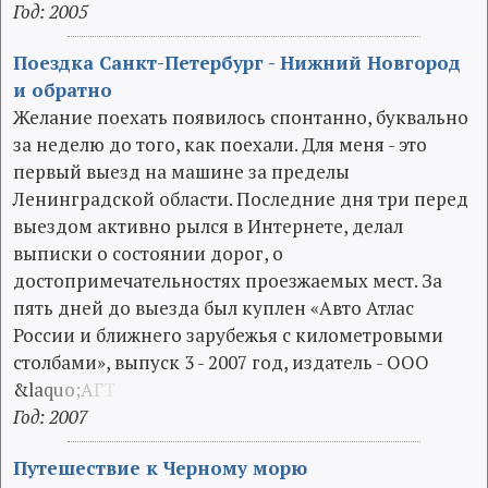
Год: 2005
Поездка Санкт-Петербург - Нижний Новгород
и обратно
Желание поехать появилось спонтанно, буквально
за неделю до того, как поехали. Для меня - это
первый выезд на машине за пределы
Ленинградской области. Последние дня три перед
выездом активно рылся в Интернете, делал
выписки о состоянии дорог, о
достопримечательностях проезжаемых мест. За
пять дней до выезда был куплен «Авто Атлас
России и ближнего зарубежья с километровыми
столбами», выпуск 3 - 2007 год, издатель - ООО
&
l
a
q
u
o
;
А
Г
Т
Год: 2007
Путешествие к Черному морю