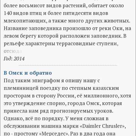
более восьмисот видов растений, обитает около
140 видов птиц и более пятидесяти видов
млекопитающих, а также много других животных.
Название заповедника произошло от реки Оки, на
левом берегу которой расположен заповедник. В
рельефе характерны террасовидные ступен
и
,
о
т
с
ю
д
а
Год: 2014
В Омск и обратно
Под таким эпиграфом я опишу нашу с
племянницей поездку по степным казахским
просторам в сторону России, её миллионного, хотя
это утверждение спорно, города Омск, которая
принесла нам ряд прогнозируемых уроков.
Однако, всё по порядку. У меня сложная в
обслуживании машина марки «Daimler Chrusler»,
по - простому «Мерседес». Раз в два года она