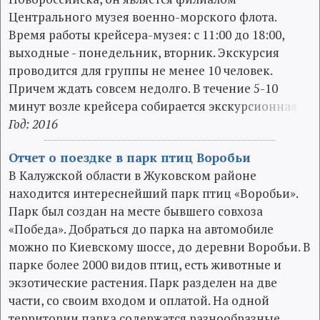
Центрального музея военно-морского флота.
Время работы крейсера-музея: с 11:00 до 18:00,
выходные - понедельник, вторник. Экскурсия
проводится для группы не менее 10 человек.
Причем ждать совсем недолго. В течение 5-10
минут возле крейсера собирается экск
у
р
с
и
о
н
н
а
я
Год: 2016
Отчет о поездке в парк птиц Воробьи
В Калужской области в Жуковском районе
находится интереснейший парк птиц «Воробьи».
Парк был создан на месте бывшего совхоза
«Победа». Добраться до парка на автомобиле
можно по Киевскому шоссе, до деревни Воробьи. В
парке более 2000 видов птиц, есть животные и
экзотические растения. Парк разделен на две
части, со своим входом и оплатой. На одной
территории парка содержатся разнообразные