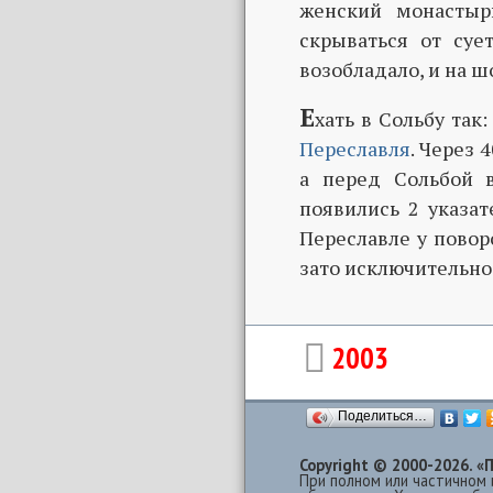
женский монастыр
скрываться от суе
возобладало, и на ш
Е
хать в Сольбу так
Переславля
. Через 
а перед Сольбой в
появились 2 указат
Переславле у повор
зато исключительно 
2003
Поделиться…
Copyright © 2000-2026.
При полном или частичном 