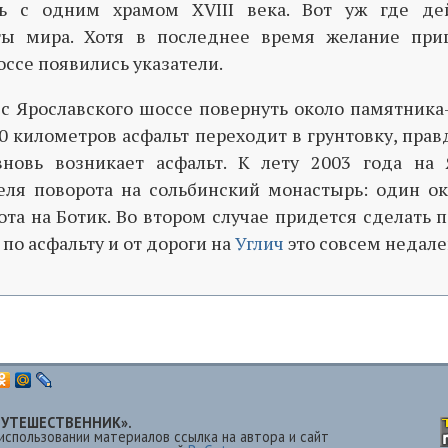
ь с одним храмом XVIII века. Вот уж где де
ты мира. Хотя в последнее время желание при
оссе появились указатели.
: с Ярославского шоссе повернуть около памятника
40 километров асфальт переходит в грунтовку, пра
новь возникает асфальт. К лету 2003 года на
еля поворота на сольбинский монастырь: один ок
ота на Ботик. Во втором случае придется сделать п
по асфальту и от дороги на
Углич
это совсем недале
 «ПУТЕШЕСТВЕННИК».
использовании материалов ссылка на автора и сайт