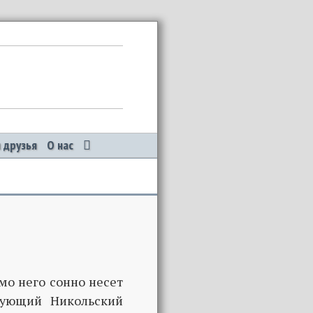
 друзья
О нас
имо него сонно несет
вующий Никольский