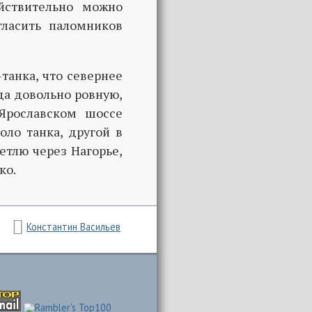
йствительно можно
гласить паломников
-танка, что севернее
вда довольно ровную,
 Ярославском шоссе
оло танка, другой в
етлю через Нагорье,
ко.
Константин Васильев