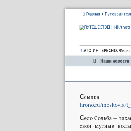
Главная
Путеводител
ЭТО ИНТЕРЕСНО:
Филиал
Наши новости
С
сылка:
hrono.ru/moskovia/t_
С
ело Сольба — тиха
свои мутные воды