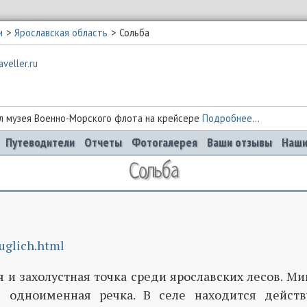
и
Ярославская область
Сольба
 музея Военно-Морского флота на крейсере
Подробнее
...
Путеводители
Отчеты
Фотогалерея
Ваши отзывы
Наши
Сольба
uglich.html
я и захолустная точка среди ярославских лесов. М
 одноименная речка. В селе находится дейст