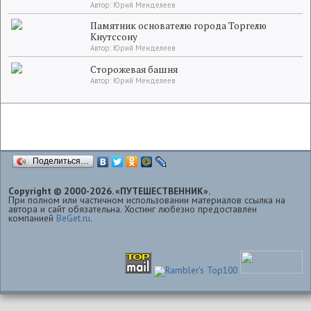
Автор: Юрий Менделеев
Памятник основателю города Торгелю
Кнутссону
Автор: Юрий Менделеев
Сторожевая башня
Автор: Юрий Менделеев
Поделиться…
Copyright © 2000-2026. «ПУТЕШЕСТВЕННИК».
При полном или частичном использовании материалов ссылка на
автора и сайт обязательна. Хостинг любезно предоставлен
компанией
BeGet.ru
.