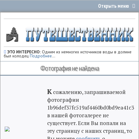
ЭТО ИНТЕРЕСНО:
Одним из немногих источников воды в долине
был колодец
Подробнее
...
Фотография не найдена
К
сожалению, запрашиваемой
фотографии
1b96def37fc519af4460bd0bd9ea41c3
в нашей фотогалерее не
существует. Если Вы попали на
эту страницу с наших страниц, то
Вы можете
сообщить
о