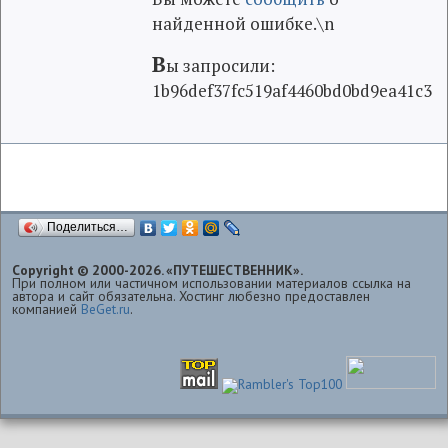
найденной ошибке.\n
В
ы запросили:
1b96def37fc519af4460bd0bd9ea41c3
Поделиться…
Copyright © 2000-2026. «ПУТЕШЕСТВЕННИК».
При полном или частичном использовании материалов ссылка на
автора и сайт обязательна. Хостинг любезно предоставлен
компанией
BeGet.ru
.