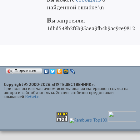
найденной ошибке.\n
В
ы запросили:
1dbd548b2f6b95aea9fb4b9ac9ce9812
Поделиться…
Copyright © 2000-2026. «ПУТЕШЕСТВЕННИК».
При полном или частичном использовании материалов ссылка на
автора и сайт обязательна. Хостинг любезно предоставлен
компанией
BeGet.ru
.