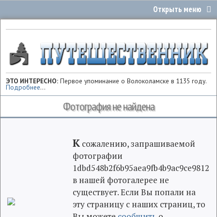
ЭТО ИНТЕРЕСНО:
Первое упоминание о Волоколамске в 1135 году.
Подробнее
...
Фотография не найдена
К
сожалению, запрашиваемой
фотографии
1dbd548b2f6b95aea9fb4b9ac9ce9812
в нашей фотогалерее не
существует. Если Вы попали на
эту страницу с наших страниц, то
Вы можете
сообщить
о