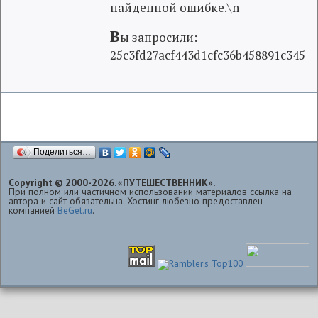
найденной ошибке.\n
В
ы запросили:
25c3fd27acf443d1cfc36b458891c345
Поделиться…
Copyright © 2000-2026. «ПУТЕШЕСТВЕННИК».
При полном или частичном использовании материалов ссылка на
автора и сайт обязательна. Хостинг любезно предоставлен
компанией
BeGet.ru
.