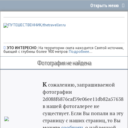
ЭТО ИНТЕРЕСНО:
На территории скита находится Святой источник,
бьющий с глубины более 900 метров
Подробнее
...
Фотография не найдена
К
сожалению, запрашиваемой
фотографии
2d088f6876caf59e06ee11db82a57638
в нашей фотогалерее не
существует. Если Вы попали на эту
страницу с наших страниц, то Вы
можете
сообщить
о найденной