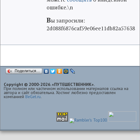
ошибке.\n
В
ы запросили:
2d088f6876caf59e06ee11db82a57638
Поделиться…
Copyright © 2000-2026. «ПУТЕШЕСТВЕННИК».
При полном или частичном использовании материалов ссылка на
автора и сайт обязательна. Хостинг любезно предоставлен
компанией
BeGet.ru
.