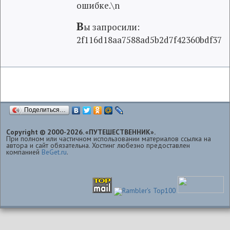
ошибке.\n
В
ы запросили:
2f116d18aa7588ad5b2d7f42360bdf37
Поделиться…
Copyright © 2000-2026. «ПУТЕШЕСТВЕННИК».
При полном или частичном использовании материалов ссылка на
автора и сайт обязательна. Хостинг любезно предоставлен
компанией
BeGet.ru
.