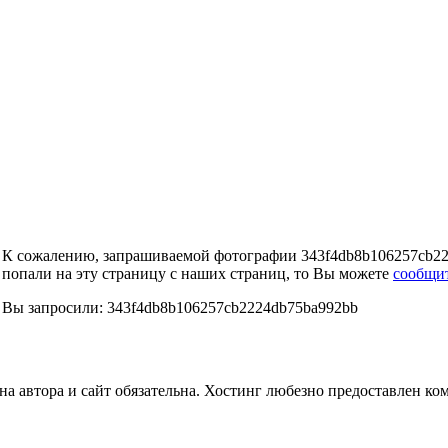
К сожалению, запрашиваемой фотографии 343f4db8b106257cb222
попали на эту страницу с наших страниц, то Вы можете
сообщи
Вы запросили: 343f4db8b106257cb2224db75ba992bb
а автора и сайт обязательна. Хостинг любезно предоставлен к