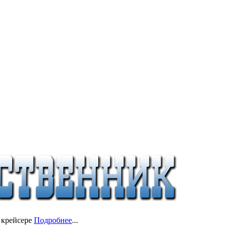
 крейсере
Подробнее
...