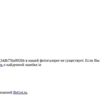
4db75ba992bb в нашей фотогалерее не существует. Если Вы
ть
о найденной ошибке.\n
омпанией
BeGet.ru
.