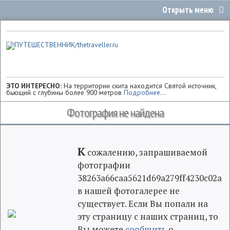
ЭТО ИНТЕРЕСНО:
На территории скита находится Святой источник,
бьющий с глубины более 900 метров
Подробнее
...
Фотография не найдена
К
сожалению, запрашиваемой
фотографии
38263a66caa5621d69a279ff4230c02a
в нашей фотогалерее не
существует. Если Вы попали на
эту страницу с наших страниц, то
Вы можете
сообщить
о