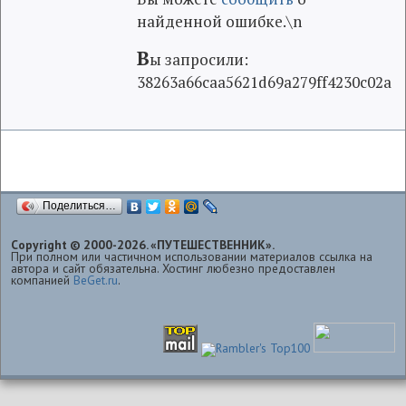
найденной ошибке.\n
В
ы запросили:
38263a66caa5621d69a279ff4230c02a
Поделиться…
Copyright © 2000-2026. «ПУТЕШЕСТВЕННИК».
При полном или частичном использовании материалов ссылка на
автора и сайт обязательна. Хостинг любезно предоставлен
компанией
BeGet.ru
.