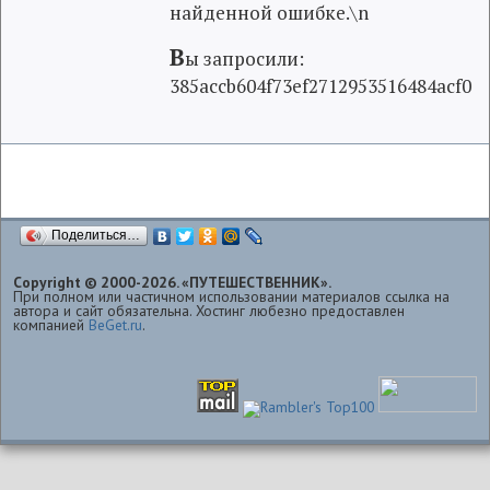
найденной ошибке.\n
В
ы запросили:
385accb604f73ef2712953516484acf0
Поделиться…
Copyright © 2000-2026. «ПУТЕШЕСТВЕННИК».
При полном или частичном использовании материалов ссылка на
автора и сайт обязательна. Хостинг любезно предоставлен
компанией
BeGet.ru
.