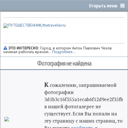
ЭТО ИНТЕРЕСНО:
Город, в котором Антон Павлович Чехов
начинал работать врачом...
Подробнее
...
Фотография не найдена
К
сожалению, запрашиваемой
фотографии
3d1b3c16f355a1ecab6f12d9ee2f35fb
в нашей фотогалерее не
существует. Если Вы попали на
эту страницу с наших страниц, то
Вы можете
сообщить
о