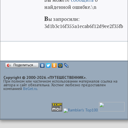
найденной ошибке.\n
В
ы запросили:
3d1b3c16f355a1ecab6f12d9ee2f35fb
Поделиться…
Copyright © 2000-2026. «ПУТЕШЕСТВЕННИК».
При полном или частичном использовании материалов ссылка на
автора и сайт обязательна. Хостинг любезно предоставлен
компанией
BeGet.ru
.