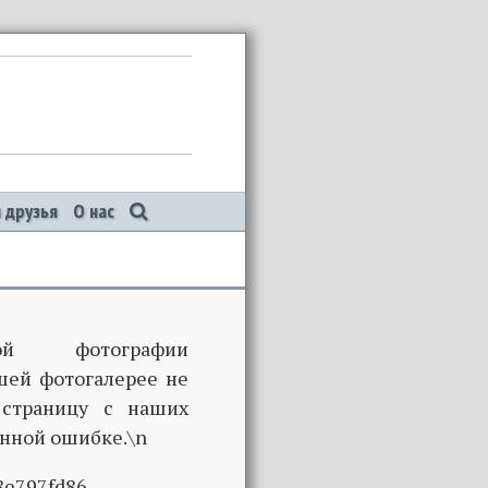
 друзья
О нас
й фотографии
шей фотогалерее не
 страницу с наших
нной ошибке.\n
8e797fd86