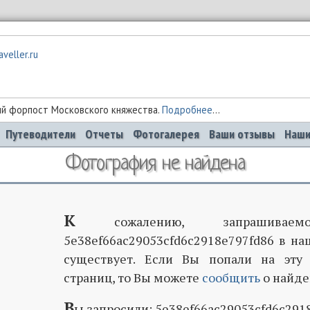
 форпост Московского княжества.
Подробнее
...
Путеводители
Отчеты
Фотогалерея
Ваши отзывы
Наши
Фотография не найдена
К
сожалению, запрашиваемо
5e38ef66ac29053cfd6c2918e797fd86 в на
существует. Если Вы попали на эту
страниц, то Вы можете
сообщить
о найде
В
ы запросили: 5e38ef66ac29053cfd6c291