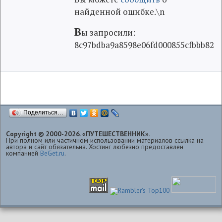
найденной ошибке.\n
В
ы запросили:
8c97bdba9a8598e06fd000855cfbbb82
Поделиться…
Copyright © 2000-2026. «ПУТЕШЕСТВЕННИК».
При полном или частичном использовании материалов ссылка на
автора и сайт обязательна. Хостинг любезно предоставлен
компанией
BeGet.ru
.