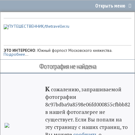
ЭТО ИНТЕРЕСНО:
Южный форпост Московского княжества.
Подробнее
...
Фотография не найдена
К
сожалению, запрашиваемой
фотографии
8c97bdba9a8598e06fd000855cfbbb82
в нашей фотогалерее не
существует. Если Вы попали на
эту страницу с наших страниц, то
Вы можете
сообщить
о