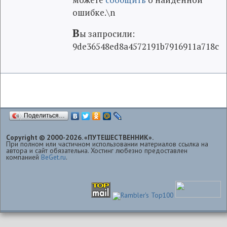
ошибке.\n
В
ы запросили:
9de36548ed8a4572191b7916911a718c
Поделиться…
Copyright © 2000-2026. «ПУТЕШЕСТВЕННИК».
При полном или частичном использовании материалов ссылка на
автора и сайт обязательна. Хостинг любезно предоставлен
компанией
BeGet.ru
.