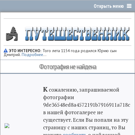
ЭТО ИНТЕРЕСНО:
Того лета 1154 года родился Юрию сын
Дмитрий.
Подробнее
...
Фотография не найдена
К
сожалению, запрашиваемой
фотографии
9de36548ed8a4572191b7916911a718c
в нашей фотогалерее не
существует. Если Вы попали на эту
страницу с наших страниц, то Вы
можете
сообщить
о найденной