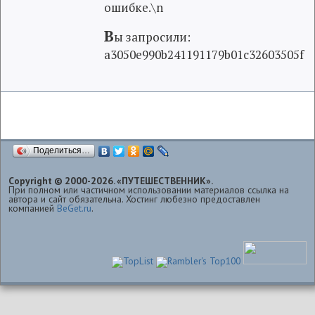
ошибке.\n
В
ы запросили:
a3050e990b241191179b01c32603505f
Поделиться…
Copyright © 2000-2026. «ПУТЕШЕСТВЕННИК».
При полном или частичном использовании материалов ссылка на
автора и сайт обязательна. Хостинг любезно предоставлен
компанией
BeGet.ru
.