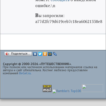
ошибке.\n
В
ы запросили:
a77d2fc79d619ceb7c18ea60621338e8
Поделиться…
Copyright © 2000-2026. «ПУТЕШЕСТВЕННИК».
При полном или частичном использовании материалов ссылка на
автора и сайт обязательна. Хостинг любезно предоставлен
компанией
BeGet.ru
.