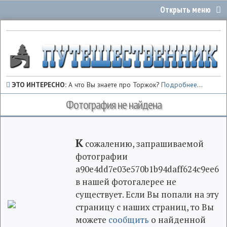
ЭТО ИНТЕРЕСНО:
А что Вы знаете про Торжок?
Подробнее
...
Фотография не найдена
К
сожалению, запрашиваемой
фотографии
a90e4dd7e03e570b1b94daff624c9ee6
в нашей фотогалерее не
существует. Если Вы попали на эту
страницу с наших страниц, то Вы
можете
сообщить
о найденной