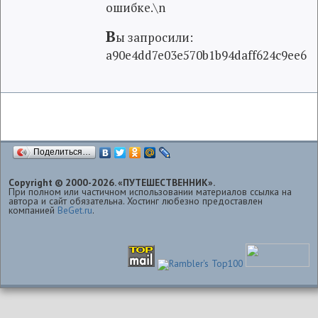
ошибке.\n
В
ы запросили:
a90e4dd7e03e570b1b94daff624c9ee6
Поделиться…
Copyright © 2000-2026. «ПУТЕШЕСТВЕННИК».
При полном или частичном использовании материалов ссылка на
автора и сайт обязательна. Хостинг любезно предоставлен
компанией
BeGet.ru
.