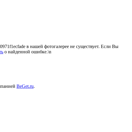
971f1ecfade в нашей фотогалерее не существует. Если Вы
ть
о найденной ошибке.\n
омпанией
BeGet.ru
.