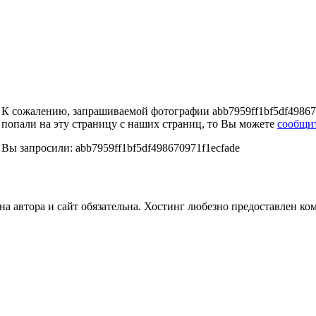
К сожалению, запрашиваемой фотографии abb7959ff1bf5df498670
попали на эту страницу с наших страниц, то Вы можете
сообщи
Вы запросили: abb7959ff1bf5df498670971f1ecfade
а автора и сайт обязательна. Хостинг любезно предоставлен к