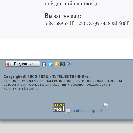
найденной ошибке.\n
В
ы запросили:
b58038837dfc122078797745838b606f
Поделиться…
Copyright © 2000-2026. «ПУТЕШЕСТВЕННИК».
При полном или частичном использовании материалов ссылка на
автора и сайт обязательна. Хостинг любезно предоставлен
компанией
BeGet.ru
.