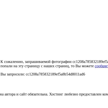
К сожалению, запрашиваемой фотографии cc1208a785832189ef5a
попали на эту страницу с наших страниц, то Вы можете
сообщи
Вы запросили: cc1208a785832189ef5a8b54d8011ad6
а автора и сайт обязательна. Хостинг любезно предоставлен к