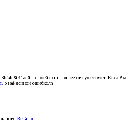
8b54d8011ad6 в нашей фотогалерее не существует. Если Вы
ть
о найденной ошибке.\n
омпанией
BeGet.ru
.