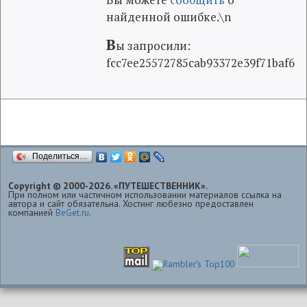
найденной ошибке.\n
В
ы запросили:
fcc7ee25572785cab93372e39f71baf6
Поделиться…
Copyright © 2000-2026. «ПУТЕШЕСТВЕННИК».
При полном или частичном использовании материалов ссылка на
автора и сайт обязательна. Хостинг любезно предоставлен
компанией
BeGet.ru
.