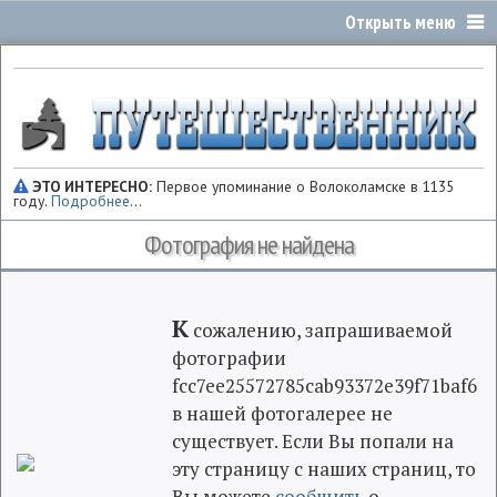
ЭТО ИНТЕРЕСНО:
Первое упоминание о Волоколамске в 1135
году.
Подробнее
...
Фотография не найдена
К
сожалению, запрашиваемой
фотографии
fcc7ee25572785cab93372e39f71baf6
в нашей фотогалерее не
существует. Если Вы попали на
эту страницу с наших страниц, то
Вы можете
сообщить
о