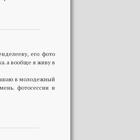
нделееву, его фото
. а вообще я живу в
глашаю в молодежный
ень. фотосессии и