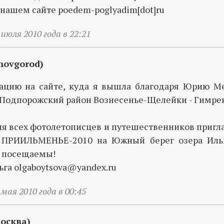
 нашем сайте poedem-poglyadim[dot]ru
июля 2010 года в 22:21
 novgorod)
ацию на сайте, куда я вышла благодаря Юрию Ме
 Подпорожский район Вознесенье-Щелейки - Гимрека
.
юля всех фотолетописцев и путешественников при
ь ПРИИЛЬМЕНЬЕ-2010 на Южный берег озера Ильм
т посещаемы!
ьга olgaboytsova@yandex.ru
мая 2010 года в 00:45
осква)