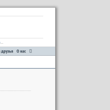
е
...
 друзья
О нас