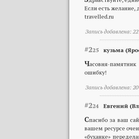
Если есть желание,
travelled.ru
Запись добавлена: 22
#2
25
кузьма (Яро
Ч
асовня-памятник 
ошибку!
Запись добавлена: 20
#2
24
Евгений (Вл
С
пасибо за ваш сай
вашем ресурсе очен
«буханке» передел