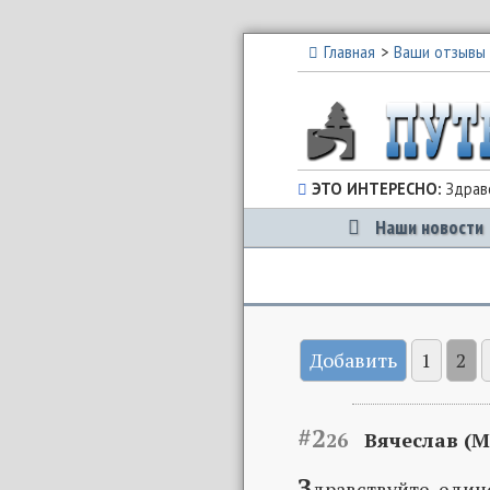
Главная
Ваши отзывы
ЭТО ИНТЕРЕСНО:
Здравс
Наши новости
Добавить
1
2
#2
26
Вячеслав (М
З
дравствуйте, еди