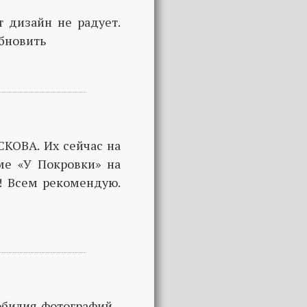
 дизайн не радует.
обновить
СКОВА. Их сейчас на
ме «У Покровки» на
я! Всем рекомендую.
билия фотографий -