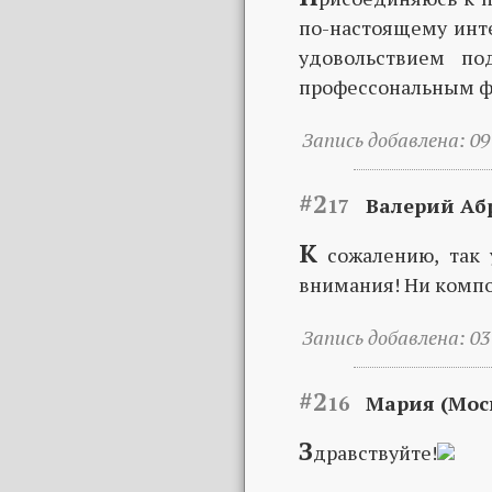
по-настоящему инте
удовольствием по
профессональным фо
Запись добавлена: 09 
#2
17
Валерий Абр
К
сожалению, так 
внимания! Ни компо
Запись добавлена: 03 
#2
16
Мария (Мос
З
дравствуйте!