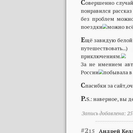
С
овершенно случай
понравился рассказ
без проблем можн
поездки
можно всё
Е
щё завидую белой 
путешествовать..
приключениям.
За не имением ав
России
побывала в
С
пасибки за сайт,о
P.
S.: наверное, вы 
Запись добавлена: 25
#2
15
Андрей Кел