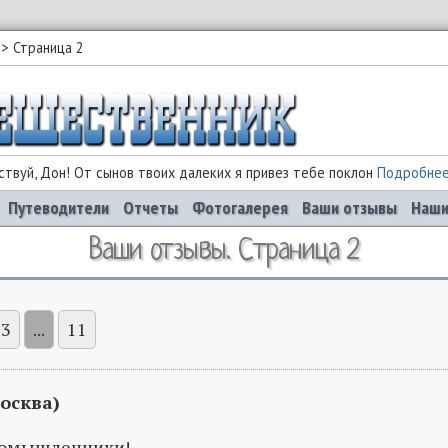
Страница 2
твуй, Дон! От сынов твоих далеких я привез тебе поклон
Подробне
Путеводители
Отчеты
Фотогалерея
Ваши отзывы
Наши
Ваши отзывы. Страница 2
3
...
11
осква)
номышленники!