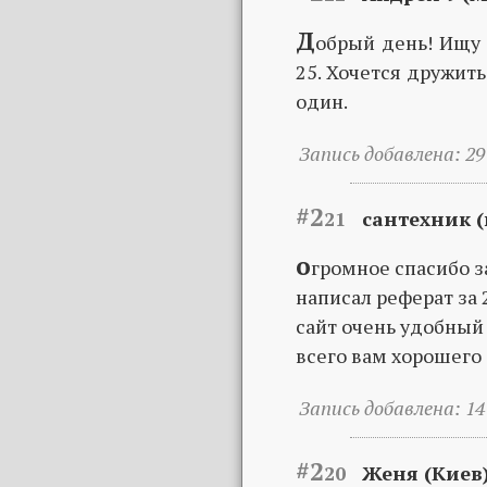
Д
обрый день! Ищу 
25. Хочется дружить
один.
Запись добавлена: 29 
#2
21
сантехник (
о
громное спасибо 
написал реферат за
сайт очень удобный
всего вам хорошего
Запись добавлена: 14 
#2
20
Женя (Киев