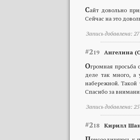
С
айт довольно при
Сейчас на это довол
Запись добавлена: 27 
#2
19
Ангелина (С
О
громная просьба 
деле так много, а
набережной. Такой 
Спасибо за внимани
Запись добавлена: 25 
#2
18
Кирилл Шанк
П
рисоединяюсь к 