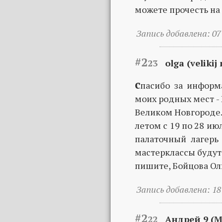
можете прочесть на
Запись добавлена: 07 
#2
23
olga (velikij
с
пасибо за информ
моих родных мест -
Великом Новгороде
летом с 19 по 28 и
палаточный лагер
мастерклассы буду
пишите, Бойцова Ол
Запись добавлена: 18 
#2
22
Андрей 9 (М