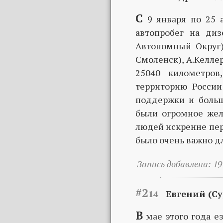
С
9 января по 25 
автопробег на ди
Автономный Округ)
Смоленск), А.Келле
25040 километров
территорию России
поддержки и больш
были огромное жел
людей искренне пер
было очень важно дл
Запись добавлена: 19
#2
14
Евгений (Су
В
мае этого года е