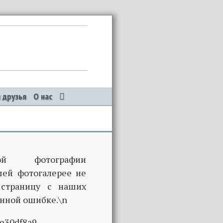
 друзья
О нас
й фотографии
шей фотогалерее не
 страницу с наших
нной ошибке.\n
be30df8a9