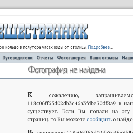
е кольцо в полутора часах езды от столицы.
Подробнее
...
Путеводители
Отчеты
Фотогалерея
Ваши отзывы
Наши
Фотография не найдена
К
сожалению, запрашиваемо
118c06ff65d02db3c46a3fdbe30df8a9 в на
существует. Если Вы попали на эту
страниц, то Вы можете
сообщить
о найде
В
ы запросили: 118c06ff65d02db3c46a3fd