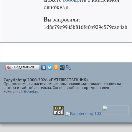
ошибке.\n
В
ы запросили:
1d8c79e9945b816fe0b929e579cae4ab
Поделиться…
Copyright © 2000-2026. «ПУТЕШЕСТВЕННИК».
При полном или частичном использовании материалов ссылка на
автора и сайт обязательна. Хостинг любезно предоставлен
компанией
BeGet.ru
.