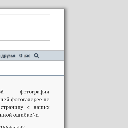
 друзья
О нас
й фотографии
шей фотогалерее не
 страницу с наших
нной ошибке.\n
32664cddd7