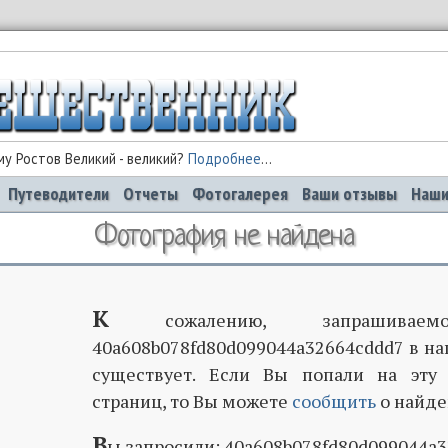
у Ростов Великий - великий?
Подробнее
...
Путеводители
Отчеты
Фотогалерея
Ваши отзывы
Наши
Фотография не найдена
К
сожалению, запрашиваемо
40a608b078fd80d099044a32664cddd7 в на
существует. Если Вы попали на эту
страниц, то Вы можете
сообщить
о найде
В
ы запросили: 40a608b078fd80d099044a