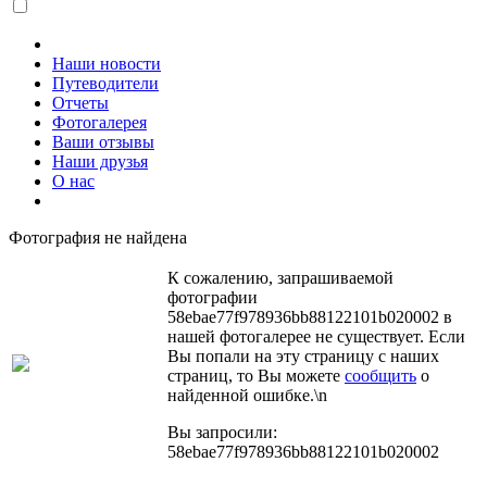
Наши новости
Путеводители
Отчеты
Фотогалерея
Ваши отзывы
Наши друзья
О нас
Фотография не найдена
К сожалению, запрашиваемой
фотографии
58ebae77f978936bb88122101b020002 в
нашей фотогалерее не существует. Если
Вы попали на эту страницу с наших
страниц, то Вы можете
сообщить
о
найденной ошибке.\n
Вы запросили:
58ebae77f978936bb88122101b020002