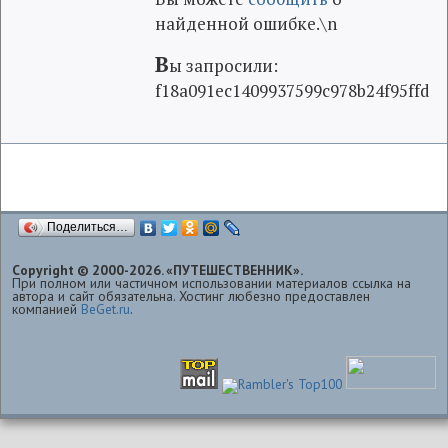
найденной ошибке.\n
В
ы запросили:
f18a091ec1409937599c978b24f95ffd
Поделиться…
Copyright © 2000-2026. «ПУТЕШЕСТВЕННИК».
При полном или частичном использовании материалов ссылка на
автора и сайт обязательна. Хостинг любезно предоставлен
компанией
BeGet.ru
.