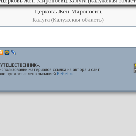
Церковь Жён-Мироносиц
Калуга (Калужская область)
 «ПУТЕШЕСТВЕННИК».
использовании материалов ссылка на автора и сайт
езно предоставлен компанией
BeGet.ru
.